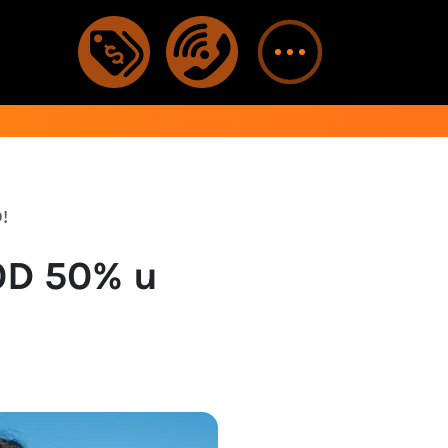
!
OD 50% u