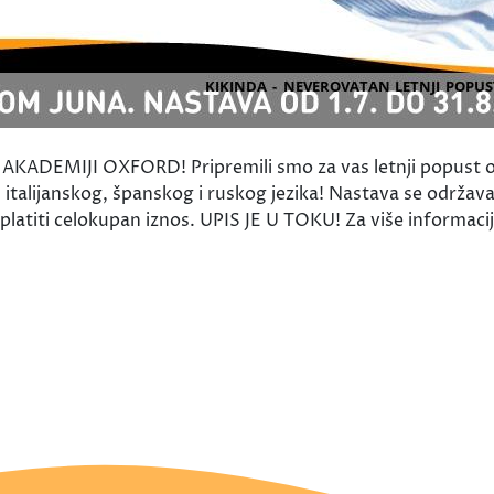
DEMIJI OXFORD! Pripremili smo za vas letnji popust o
alijanskog, španskog i ruskog jezika! Nastava se održava 
atiti celokupan iznos. UPIS JE U TOKU! Za više informacija 