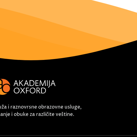
uža i raznovrsne obrazovne usluge,
nje i obuke za različite veštine.