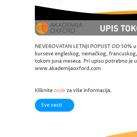
NEVEROVATAN LETNJI POPUST OD 50% u AKA
kurseve engleskog, nemačkog, francuskog, it
tokom juna meseca. Pri upisu potrebno je upl
www.akademijaoxford.com
Kliknite
ovde
za više informacija.
Sve vesti