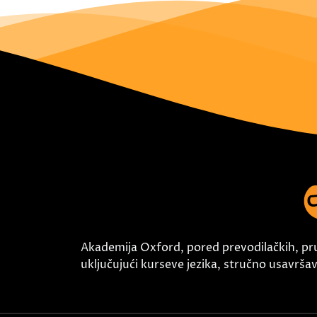
Akademija Oxford, pored prevodilačkih, pr
uključujući kurseve jezika, stručno usavršava