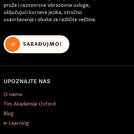
pruža i raznovrsne obrazovne usluge,
uključujući kurseve jezika, stručno
usavršavanje i obuke za različite veštine.
SARAĐUJMO!
UPOZNAJTE NAS
O nama
Tim Akademije Oxford
Blog
e-Learning