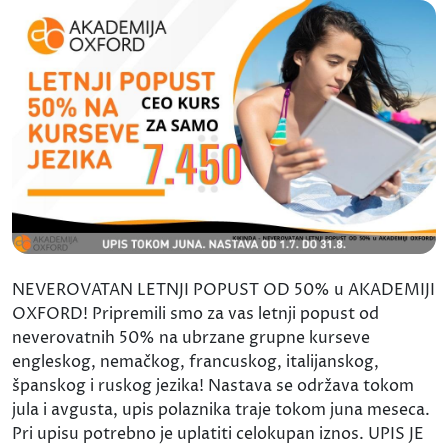
NEVEROVATAN LETNJI POPUST OD 50% u AKADEMIJI
OXFORD! Pripremili smo za vas letnji popust od
neverovatnih 50% na ubrzane grupne kurseve
engleskog, nemačkog, francuskog, italijanskog,
španskog i ruskog jezika! Nastava se održava tokom
jula i avgusta, upis polaznika traje tokom juna meseca.
Pri upisu potrebno je uplatiti celokupan iznos. UPIS JE