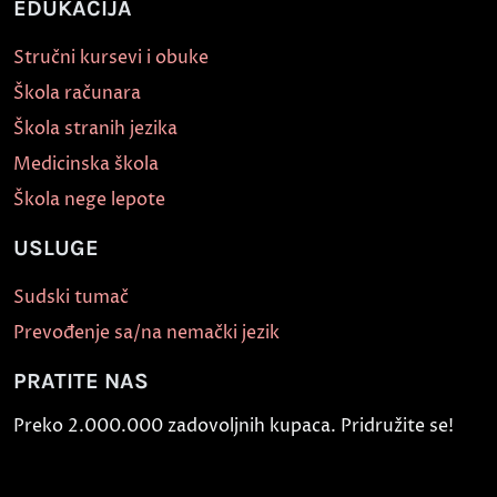
EDUKACIJA
Stručni kursevi i obuke
Škola računara
Škola stranih jezika
Medicinska škola
Škola nege lepote
USLUGE
Sudski tumač
Prevođenje sa/na nemački jezik
PRATITE NAS
Preko 2.000.000 zadovoljnih kupaca. Pridružite se!