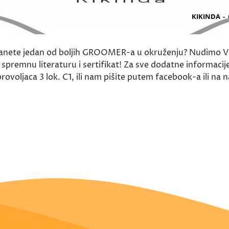
Postanete jedan od boljih GROOMER-a u okruženju? Nudimo
spremnu literaturu i sertifikat! Za sve dodatne informacij
rovoljaca 3 lok. C1, ili nam pišite putem facebook-a ili n