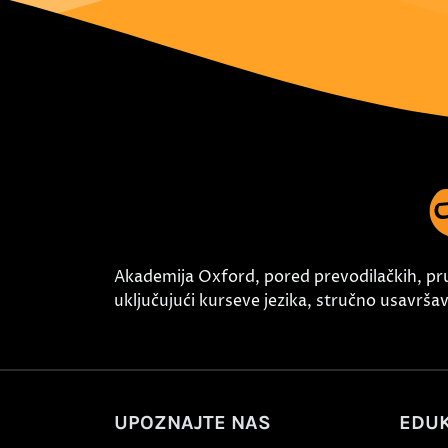
Akademija Oxford, pored prevodilačkih, pr
uključujući kurseve jezika, stručno usavršava
UPOZNAJTE NAS
EDUK