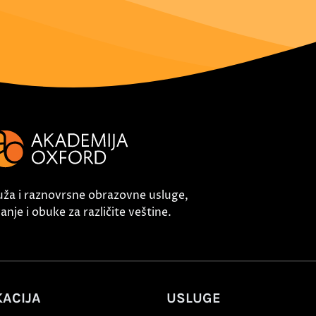
uža i raznovrsne obrazovne usluge,
nje i obuke za različite veštine.
ACIJA
USLUGE