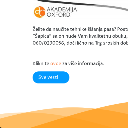
Želite da naučite tehnike šišanja pasa? 
"Šapica" salon nude Vam kvalitetnu obuku, 
060/0230056, doći lično na Trg srpskih dob
Kliknite
ovde
za više informacija.
Sve vesti