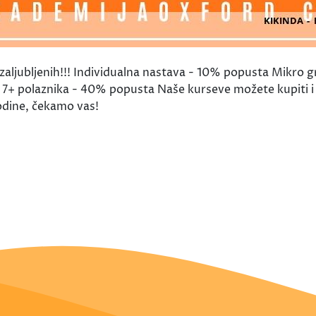
n zaljubljenih!!! Individualna nastava - 10% popusta Mikro
7+ polaznika - 40% popusta Naše kurseve možete kupiti i 
odine, čekamo vas!