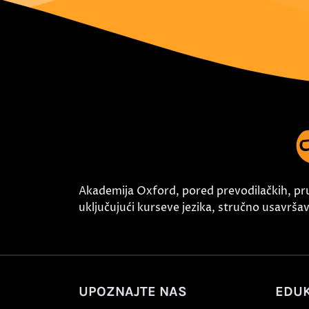
Akademija Oxford, pored prevodilačkih, pr
uključujući kurseve jezika, stručno usavršava
UPOZNAJTE NAS
EDUK