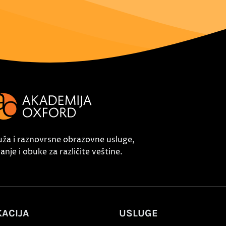
uža i raznovrsne obrazovne usluge,
nje i obuke za različite veštine.
ACIJA
USLUGE