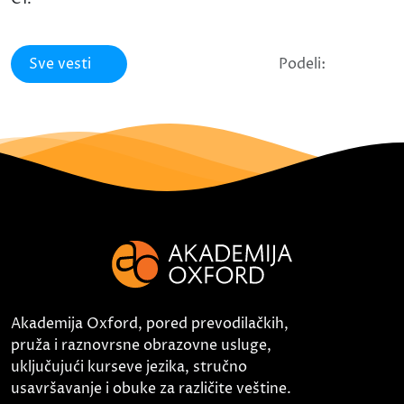
Sve vesti
Podeli:
Akademija Oxford, pored prevodilačkih,
pruža i raznovrsne obrazovne usluge,
uključujući kurseve jezika, stručno
usavršavanje i obuke za različite veštine.