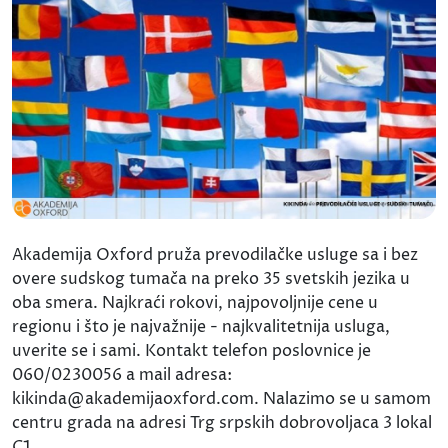
Akademija Oxford pruža prevodilačke usluge sa i bez
overe sudskog tumača na preko 35 svetskih jezika u
oba smera. Najkraći rokovi, najpovoljnije cene u
regionu i što je najvažnije - najkvalitetnija usluga,
uverite se i sami. Kontakt telefon poslovnice je
060/0230056 a mail adresa:
kikinda@akademijaoxford.com. Nalazimo se u samom
centru grada na adresi Trg srpskih dobrovoljaca 3 lokal
C1.