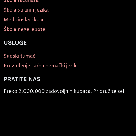
Škola računara
Škola stranih jezika
Medicinska škola
Škola nege lepote
USLUGE
Sudski tumač
Prevođenje sa/na nemački jezik
PRATITE NAS
Preko 2.000.000 zadovoljnih kupaca. Pridružite se!