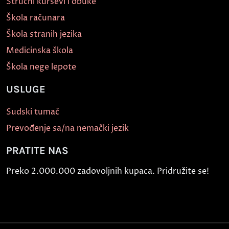
Stručni kursevi i obuke
Škola računara
Škola stranih jezika
Medicinska škola
Škola nege lepote
USLUGE
Sudski tumač
Prevođenje sa/na nemački jezik
PRATITE NAS
Preko 2.000.000 zadovoljnih kupaca. Pridružite se!