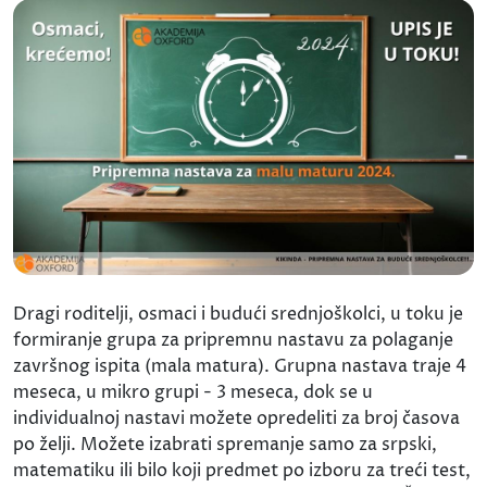
Dragi roditelji, osmaci i budući srednjoškolci, u toku je
formiranje grupa za pripremnu nastavu za polaganje
završnog ispita (mala matura). Grupna nastava traje 4
meseca, u mikro grupi - 3 meseca, dok se u
individualnoj nastavi možete opredeliti za broj časova
po želji. Možete izabrati spremanje samo za srpski,
matematiku ili bilo koji predmet po izboru za treći test,