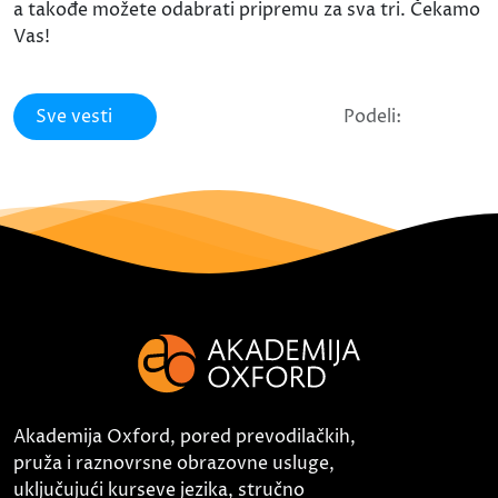
a takođe možete odabrati pripremu za sva tri. Čekamo
Vas!
Sve vesti
Podeli:
Akademija Oxford, pored prevodilačkih,
pruža i raznovrsne obrazovne usluge,
uključujući kurseve jezika, stručno