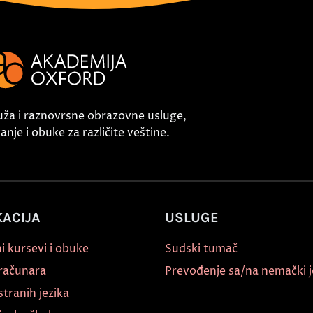
uža i raznovrsne obrazovne usluge,
nje i obuke za različite veštine.
ACIJA
USLUGE
i kursevi i obuke
Sudski tumač
 računara
Prevođenje sa/na nemački j
stranih jezika