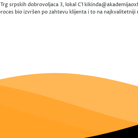
6 Trg srpskih dobrovoljaca 3, lokal C1 kikinda@akademijao
oces bio izvršen po zahtevu klijenta i to na najkvalitetniji