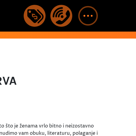
RVA
što je ženama vrlo bitno i neizostavno
 nudimo vam obuku, literaturu, polaganje i