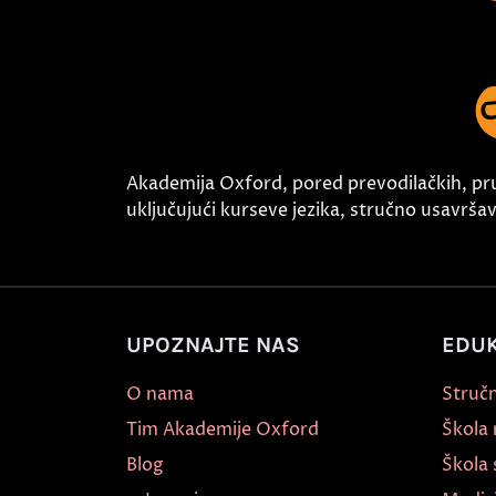
Akademija Oxford, pored prevodilačkih, pr
uključujući kurseve jezika, stručno usavršava
UPOZNAJTE NAS
EDUK
O nama
Stručn
Tim Akademije Oxford
Škola
Blog
Škola 