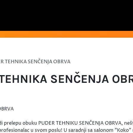
ER TEHNIKA SENČENJA OBRVA
 TEHNIKA SENČENJA OB
di prelepu obuku PUDER TEHNIKU SENČENJA OBRVA, nešto 
e profesionalac u svom poslu! U saradnji sa salonom "Koko"