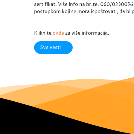
sertifikat. Više info na br.te. 060/023005
postupkom koji se mora ispoštovati, da bi pr
Kliknite
ovde
za više informacija.
Sve vesti