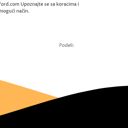
xford.com Upoznajte se sa koracima i
 mogući način.
Podeli: