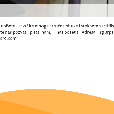
išete i završite mnoge stručne obuke i steknete sertifika
 nas pozvati, pisati nam, ili nas posetiti. Adresa: Trg srps
ford.com