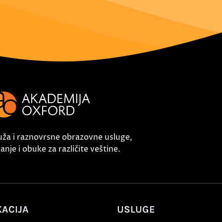
uža i raznovrsne obrazovne usluge,
nje i obuke za različite veštine.
ACIJA
USLUGE