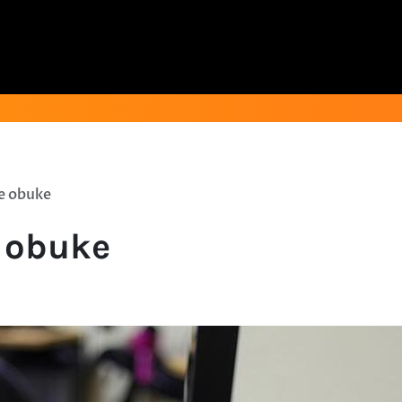
ne obuke
e obuke