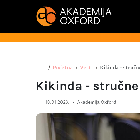
Početna
Vesti
Kikinda - struč
Kikinda - stručn
•
18.01.2023.
Akademija Oxford