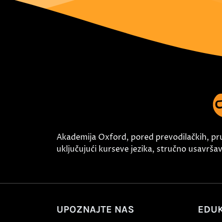
Akademija Oxford, pored prevodilačkih, pr
uključujući kurseve jezika, stručno usavršava
UPOZNAJTE NAS
EDUK