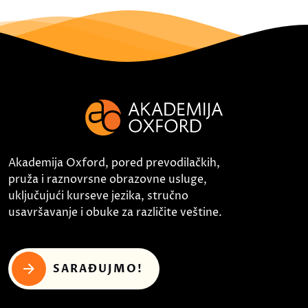
Akademija Oxford, pored prevodilačkih,
pruža i raznovrsne obrazovne usluge,
uključujući kurseve jezika, stručno
usavršavanje i obuke za različite veštine.
SARAĐUJMO!