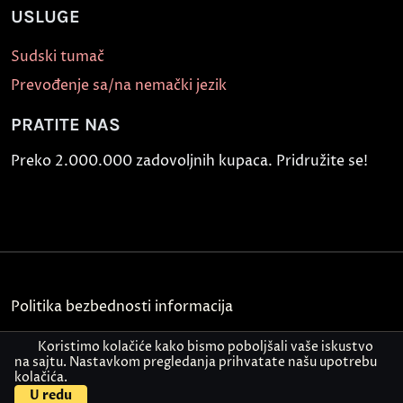
USLUGE
Sudski tumač
Prevođenje sa/na nemački jezik
PRATITE NAS
Preko 2.000.000 zadovoljnih kupaca. Pridružite se!
Politika bezbednosti informacija
Kontakt
Koristimo kolačiće kako bismo poboljšali vaše iskustvo
na sajtu. Nastavkom pregledanja prihvatate našu upotrebu
kolačića.
© Akademija Oxford 2026.
U redu