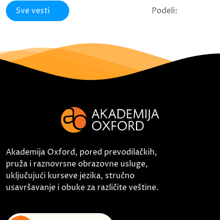
Sve vesti
Podeli:
Akademija Oxford, pored prevodilačkih,
pruža i raznovrsne obrazovne usluge,
uključujući kurseve jezika, stručno
usavršavanje i obuke za različite veštine.