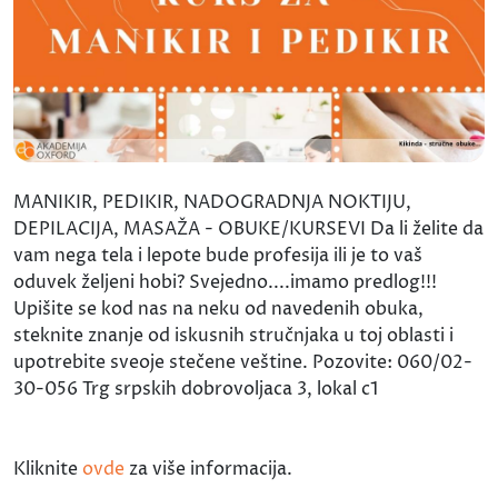
MANIKIR, PEDIKIR, NADOGRADNJA NOKTIJU,
DEPILACIJA, MASAŽA - OBUKE/KURSEVI Da li želite da
vam nega tela i lepote bude profesija ili je to vaš
oduvek željeni hobi? Svejedno....imamo predlog!!!
Upišite se kod nas na neku od navedenih obuka,
steknite znanje od iskusnih stručnjaka u toj oblasti i
upotrebite sveoje stečene veštine. Pozovite: 060/02-
30-056 Trg srpskih dobrovoljaca 3, lokal c1
Kliknite
ovde
za više informacija.