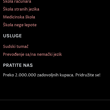
Škola računara
Škola stranih jezika
Medicinska škola
Škola nege lepote
USLUGE
Sudski tumač
Prevođenje sa/na nemački jezik
PRATITE NAS
Preko 2.000.000 zadovoljnih kupaca. Pridružite se!