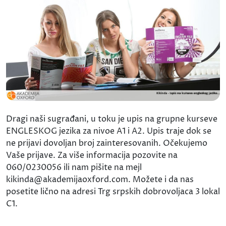
Dragi naši sugrađani, u toku je upis na grupne kurseve
ENGLESKOG jezika za nivoe A1 i A2. Upis traje dok se
ne prijavi dovoljan broj zainteresovanih. Očekujemo
Vaše prijave. Za više informacija pozovite na
060/0230056 ili nam pišite na mejl
kikinda@akademijaoxford.com. Možete i da nas
posetite lično na adresi Trg srpskih dobrovoljaca 3 lokal
C1.