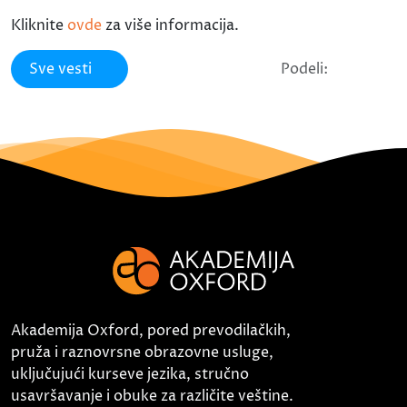
Kliknite
ovde
za više informacija.
Sve vesti
Podeli:
Akademija Oxford, pored prevodilačkih,
pruža i raznovrsne obrazovne usluge,
uključujući kurseve jezika, stručno
usavršavanje i obuke za različite veštine.