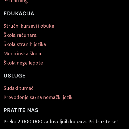
e-Learning
EDUKACIJA
Stručni kursevi i obuke
Škola računara
Škola stranih jezika
Medicinska škola
Škola nege lepote
USLUGE
Sudski tumač
Prevođenje sa/na nemački jezik
PRATITE NAS
Preko 2.000.000 zadovoljnih kupaca. Pridružite se!