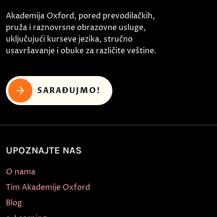
Akademija Oxford, pored prevodilačkih,
pruža i raznovrsne obrazovne usluge,
uključujući kurseve jezika, stručno
usavršavanje i obuke za različite veštine.
SARAĐUJMO!
UPOZNAJTE NAS
O nama
Tim Akademije Oxford
Blog