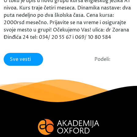
U toku je upis u novu grupu kursa engleskog jezika A1
nivoa. Kurs traje četiri meseca. Dinamika nastave: dva
puta nedeljno po dva školska časa. Cena kursa:
2000rsd mesečno. Prijavite se na vreme i osigurajte
svoje mesto u grupi! Očekujemo Vas! ulica: dr Zorana
Đinđića 24 tel: 034/ 20 55 67 i 069/ 10 80 584
Sve vesti
Podeli: