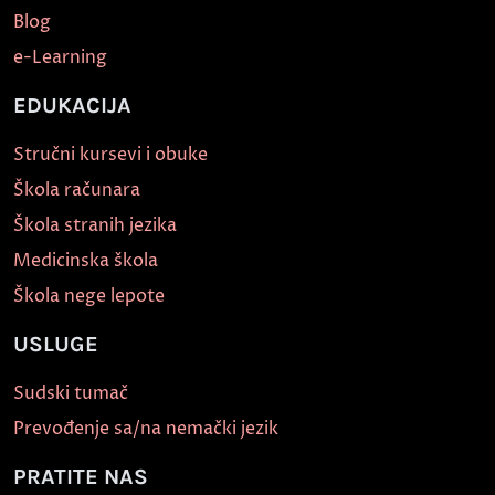
Blog
e-Learning
EDUKACIJA
Stručni kursevi i obuke
Škola računara
Škola stranih jezika
Medicinska škola
Škola nege lepote
USLUGE
Sudski tumač
Prevođenje sa/na nemački jezik
PRATITE NAS