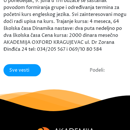
U ponedeljak, 9. juna u 17h odžaće se sastanak
povodom formiranja grupe i određivanja termina za
početni kurs engleskog jezika. Svi zainteresovani mogu
doći radi upisa na kurs. Trajanje kursa: 4 meseca, 64
školska časa Dinamika nastave: dva puta nedeljno po
dva školska časa Cena kursa: 2000 dinara mesečno
AKADEMIJA OXFORD KRAGUJEVAC ul. Dr Zorana
Đinđića 24 tel: 034/205 567 i 069/10 80 584
Sve vesti
Podeli: