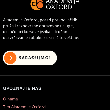
Akademija Oxford, pored prevodilačkih,
pruža i raznovrsne obrazovne usluge,
uključujući kurseve jezika, stručno
usavršavanje i obuke za različite veštine.
SARAĐUJMO!
UPOZNAJTE NAS
O nama
Tim Akademije Oxford