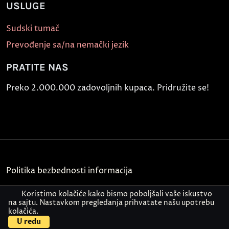
USLUGE
Sudski tumač
Prevođenje sa/na nemački jezik
PRATITE NAS
Preko 2.000.000 zadovoljnih kupaca. Pridružite se!
Politika bezbednosti informacija
Kontakt
Koristimo kolačiće kako bismo poboljšali vaše iskustvo
na sajtu. Nastavkom pregledanja prihvatate našu upotrebu
kolačića.
© Akademija Oxford 2026.
U redu