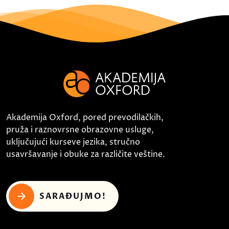
Akademija Oxford, pored prevodilačkih,
pruža i raznovrsne obrazovne usluge,
uključujući kurseve jezika, stručno
usavršavanje i obuke za različite veštine.
SARAĐUJMO!