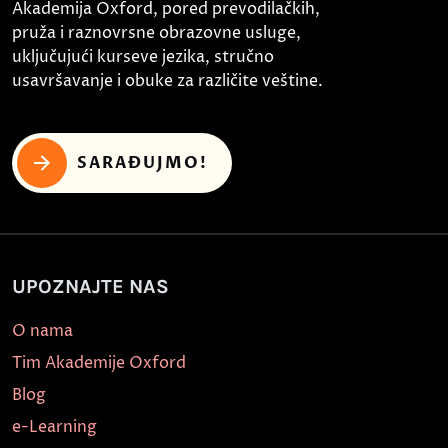
Akademija Oxford, pored prevodilačkih,
pruža i raznovrsne obrazovne usluge,
uključujući kurseve jezika, stručno
usavršavanje i obuke za različite veštine.
SARAĐUJMO!
UPOZNAJTE NAS
O nama
Tim Akademije Oxford
Blog
e-Learning