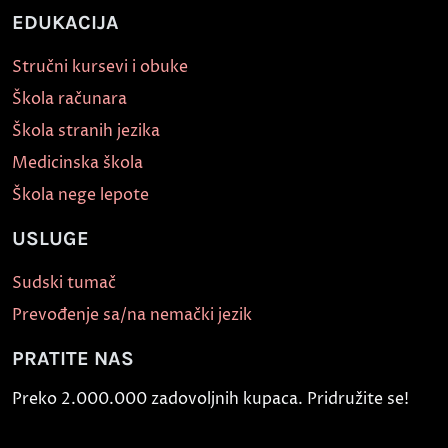
EDUKACIJA
Stručni kursevi i obuke
Škola računara
Škola stranih jezika
Medicinska škola
Škola nege lepote
USLUGE
Sudski tumač
Prevođenje sa/na nemački jezik
PRATITE NAS
Preko 2.000.000 zadovoljnih kupaca. Pridružite se!