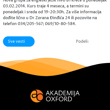
Nova grupa za engleski jezik nivo B1 kreće u ponedeljak
03.02.2014. Kurs traje 4 meseca, a termini su
ponedeljak i sreda od 19-20:30h. Za više informacija
dođite lično u Dr Zorana Đinđića 24 ili pozovite na
telefon 034/205-567; 069/10-80-584.
Sve vesti
Podeli: