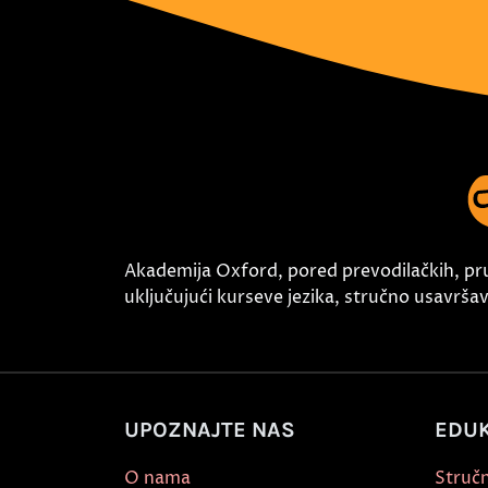
Akademija Oxford, pored prevodilačkih, pr
uključujući kurseve jezika, stručno usavršava
UPOZNAJTE NAS
EDUK
O nama
Stručn