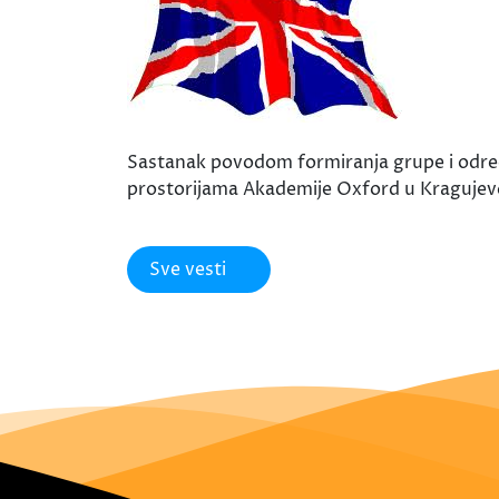
Sastanak povodom formiranja grupe i određi
prostorijama Akademije Oxford u Kragujevcu
Sve vesti