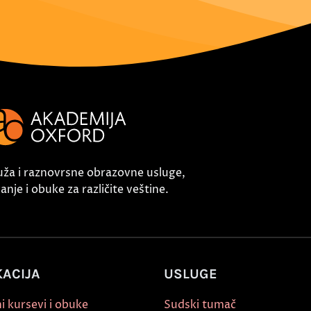
uža i raznovrsne obrazovne usluge,
nje i obuke za različite veštine.
ACIJA
USLUGE
i kursevi i obuke
Sudski tumač