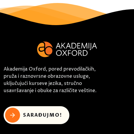
Akademija Oxford, pored prevodilačkih,
pruža i raznovrsne obrazovne usluge,
uključujući kurseve jezika, stručno
usavršavanje i obuke za različite veštine.
SARAĐUJMO!