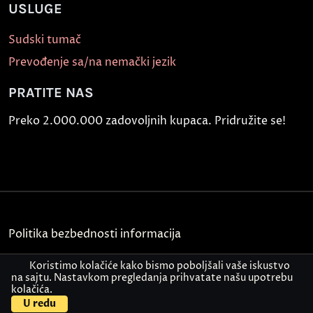
USLUGE
Sudski tumač
Prevođenje sa/na nemački jezik
PRATITE NAS
Preko 2.000.000 zadovoljnih kupaca. Pridružite se!
Politika bezbednosti informacija
Kontakt
Koristimo kolačiće kako bismo poboljšali vaše iskustvo
na sajtu. Nastavkom pregledanja prihvatate našu upotrebu
kolačića.
© Akademija Oxford 2026.
U redu