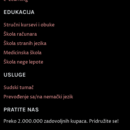
EDUKACIJA
Stručni kursevi i obuke
Škola računara
Škola stranih jezika
Medicinska škola
Škola nege lepote
USLUGE
Sudski tumač
Prevođenje sa/na nemački jezik
PRATITE NAS
Preko 2.000.000 zadovoljnih kupaca. Pridružite se!