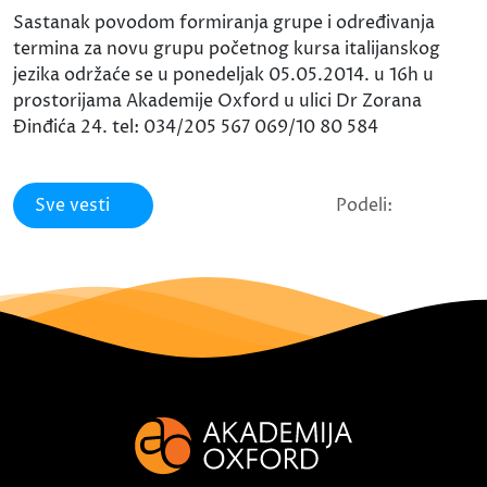
Sastanak povodom formiranja grupe i određivanja
termina za novu grupu početnog kursa italijanskog
jezika održaće se u ponedeljak 05.05.2014. u 16h u
prostorijama Akademije Oxford u ulici Dr Zorana
Đinđića 24. tel: 034/205 567 069/10 80 584
Sve vesti
Podeli: