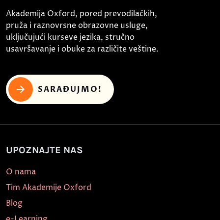
Akademija Oxford, pored prevodilačkih,
pruža i raznovrsne obrazovne usluge,
uključujući kurseve jezika, stručno
usavršavanje i obuke za različite veštine.
SARAĐUJMO!
UPOZNAJTE NAS
O nama
Tim Akademije Oxford
Blog
e-Learning