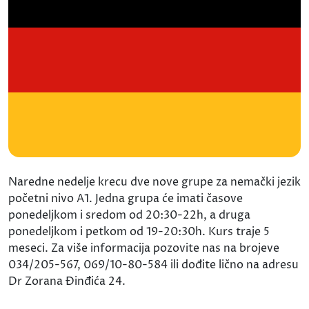
Naredne nedelje krecu dve nove grupe za nemački jezik
početni nivo A1. Jedna grupa će imati časove
ponedeljkom i sredom od 20:30-22h, a druga
ponedeljkom i petkom od 19-20:30h. Kurs traje 5
meseci. Za više informacija pozovite nas na brojeve
034/205-567, 069/10-80-584 ili dođite lično na adresu
Dr Zorana Đinđića 24.