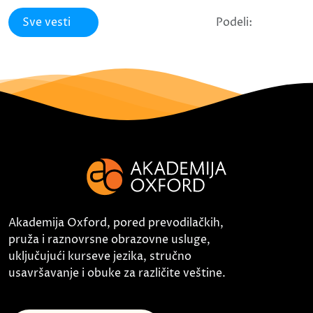
Sve vesti
Podeli:
Akademija Oxford, pored prevodilačkih,
pruža i raznovrsne obrazovne usluge,
uključujući kurseve jezika, stručno
usavršavanje i obuke za različite veštine.