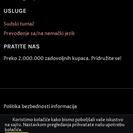
USLUGE
Sudski tumač
Prevođenje sa/na nemački jezik
PRATITE NAS
Preko 2.000.000 zadovoljnih kupaca. Pridružite se!
Politika bezbednosti informacija
Kontakt
Koristimo kolačiće kako bismo poboljšali vaše iskustvo
na sajtu. Nastavkom pregledanja prihvatate našu upotrebu
kolačića.
© Akademija Oxford 2026.