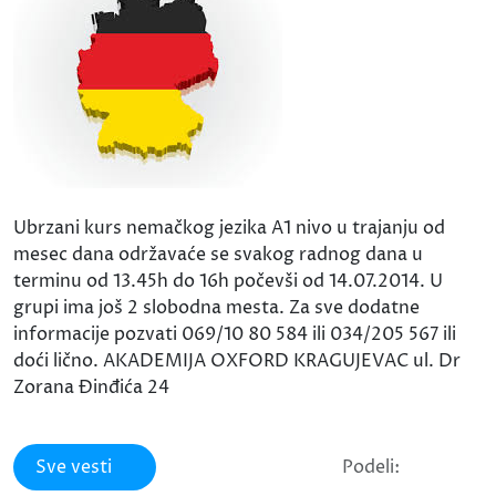
Ubrzani kurs nemačkog jezika A1 nivo u trajanju od
mesec dana održavaće se svakog radnog dana u
terminu od 13.45h do 16h počevši od 14.07.2014. U
grupi ima još 2 slobodna mesta. Za sve dodatne
informacije pozvati 069/10 80 584 ili 034/205 567 ili
doći lično. AKADEMIJA OXFORD KRAGUJEVAC ul. Dr
Zorana Đinđića 24
Sve vesti
Podeli: