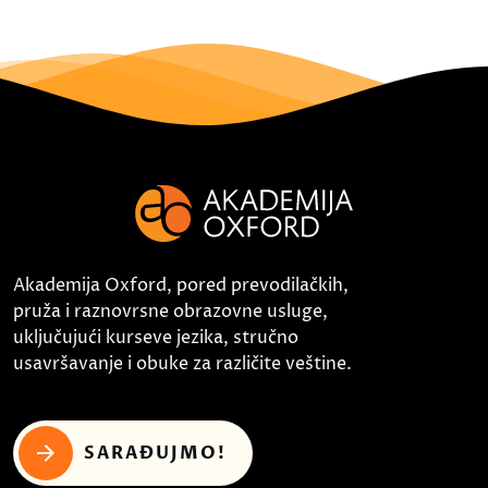
Akademija Oxford, pored prevodilačkih,
pruža i raznovrsne obrazovne usluge,
uključujući kurseve jezika, stručno
usavršavanje i obuke za različite veštine.
SARAĐUJMO!