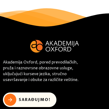
Akademija Oxford, pored prevodilačkih,
pruža i raznovrsne obrazovne usluge,
uključujući kurseve jezika, stručno
usavršavanje i obuke za različite veštine.
SARAĐUJMO!