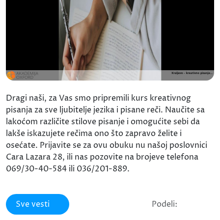
Dragi naši, za Vas smo pripremili kurs kreativnog
pisanja za sve ljubitelje jezika i pisane reči. Naučite sa
lakoćom različite stilove pisanje i omogućite sebi da
lakše iskazujete rečima ono što zapravo želite i
osećate. Prijavite se za ovu obuku nu našoj poslovnici
Cara Lazara 28, ili nas pozovite na brojeve telefona
069/30-40-584 ili 036/201-889.
Sve vesti
Podeli: