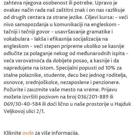
zahteva njegova osobenost ili potrebe. Upravo je
ovakav način rada naš zaštitni znak i on nas razlikuje
od drugih centara za strane jezike. Ciljevi kursa: - veći
nivo samopozdanja u komunikaciji na engleskom -
tačniji i tečniji govor - usavršavanje gramatike i
vokabulara - lakša i efikasnija socijalizacija na
engleskom - veći stepen pripreme ukoliko se kasnije
odlučite za polaganje nekog od međunarodnih ispita -
veća verovatnoća da dobijete posao, a kasnije i da
napredujete na istom. Specijalni popusti od 10% za
stalne polaznike, studente, decu bez jednog roditelja,
osnovce, srednjoškolce, nezaposlene i penzionere.
Požurite i zauzmite vaše mesto na vreme. Prijavu
možete izvršiti pozivom na broj 036/201-889 ili
069/30-40-584 ili doći lično u naše prostorije u Hajduk
Veljkovoj ulici 2/1.
Kliknite
ovde
za više informacija.