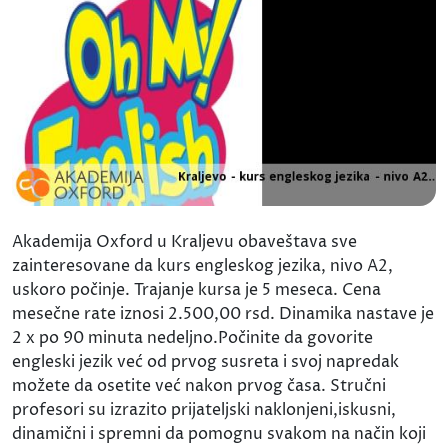
Akademija Oxford u Kraljevu obaveštava sve
zainteresovane da kurs engleskog jezika, nivo A2,
uskoro počinje. Trajanje kursa je 5 meseca. Cena
mesečne rate iznosi 2.500,00 rsd. Dinamika nastave je
2 x po 90 minuta nedeljno.Počinite da govorite
engleski jezik već od prvog susreta i svoj napredak
možete da osetite već nakon prvog časa. Stručni
profesori su izrazito prijateljski naklonjeni,iskusni,
dinamični i spremni da pomognu svakom na način koji