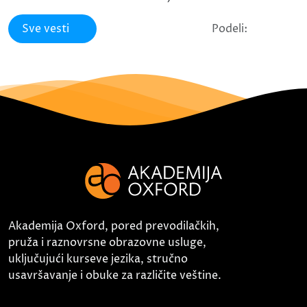
Sve vesti
Podeli:
Akademija Oxford, pored prevodilačkih,
pruža i raznovrsne obrazovne usluge,
uključujući kurseve jezika, stručno
usavršavanje i obuke za različite veštine.