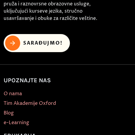
pruža i raznovrsne obrazovne usluge,
uključujući kurseve jezika, stručno
usavršavanje i obuke za različite veštine.
SARAĐUJMO!
UPOZNAJTE NAS
O nama
Tim Akademije Oxford
Blog
e-Learning