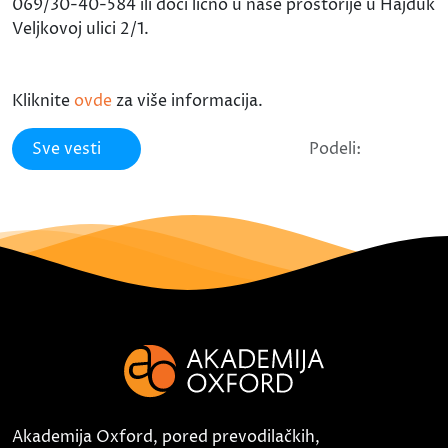
069/30-40-584 ili doći lično u naše prostorije u Hajduk
Veljkovoj ulici 2/1.
Kliknite
ovde
za više informacija.
Sve vesti
Podeli:
Akademija Oxford, pored prevodilačkih,