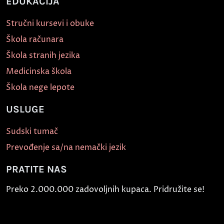
EDUKACIJA
Stručni kursevi i obuke
Škola računara
Škola stranih jezika
Medicinska škola
Škola nege lepote
USLUGE
Sudski tumač
Prevođenje sa/na nemački jezik
PRATITE NAS
Preko 2.000.000 zadovoljnih kupaca. Pridružite se!