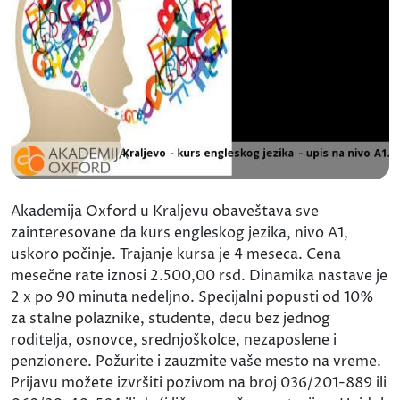
Akademija Oxford u Kraljevu obaveštava sve
zainteresovane da kurs engleskog jezika, nivo A1,
uskoro počinje. Trajanje kursa je 4 meseca. Cena
mesečne rate iznosi 2.500,00 rsd. Dinamika nastave je
2 x po 90 minuta nedeljno. Specijalni popusti od 10%
za stalne polaznike, studente, decu bez jednog
roditelja, osnovce, srednjoškolce, nezaposlene i
penzionere. Požurite i zauzmite vaše mesto na vreme.
Prijavu možete izvršiti pozivom na broj 036/201-889 ili