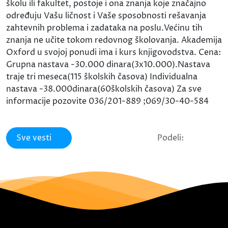
školu ili fakultet, postoje i ona znanja koje značajno
određuju Vašu ličnost i Vaše sposobnosti rešavanja
zahtevnih problema i zadataka na poslu.Većinu tih
znanja ne učite tokom redovnog školovanja. Akademija
Oxford u svojoj ponudi ima i kurs knjigovodstva. Cena:
Grupna nastava -30.000 dinara(3x10.000).Nastava
traje tri meseca(115 školskih časova) Individualna
nastava -38.000dinara(60školskih časova) Za sve
informacije pozovite 036/201-889 ;069/30-40-584
Sve vesti
Podeli: