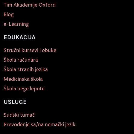
Tim Akademije Oxford
Blog
e-Learning
EDUKACIJA
Stručni kursevi i obuke
Škola računara
Škola stranih jezika
Medicinska škola
Škola nege lepote
USLUGE
Sudski tumač
Prevođenje sa/na nemački jezik