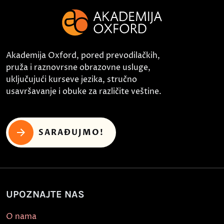
Akademija Oxford, pored prevodilačkih,
pruža i raznovrsne obrazovne usluge,
uključujući kurseve jezika, stručno
usavršavanje i obuke za različite veštine.
SARAĐUJMO!
UPOZNAJTE NAS
O nama