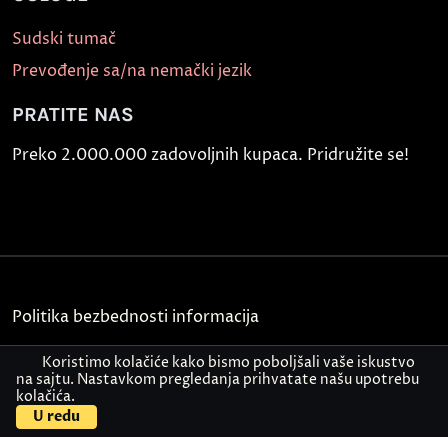
Sudski tumač
Prevođenje sa/na nemački jezik
PRATITE NAS
Preko 2.000.000 zadovoljnih kupaca. Pridružite se!
Politika bezbednosti informacija
Kontakt
Koristimo kolačiće kako bismo poboljšali vaše iskustvo
na sajtu. Nastavkom pregledanja prihvatate našu upotrebu
kolačića.
© Akademija Oxford 2026.
U redu