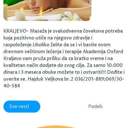
KRALJEVO- Masaža je svakodnevna čovekova potreba
koja pozitivno utiče na njegovo zdravlje i
raspoloženje.Ukoliko želite da se i vi bavite ovom
drevnom veštinom lečenja i terapije Akademija Oxford
Kraljevo vam pruža priliku da za kratko vreme i na
kvalitetan način dodjete do svog cilja. Za samo 10.000
dinara i 3 meseca obuke možete to i ostvariti!!! Dođite i
uverite se. Hajduk Veljkova br.2 036/201-889;069/30-
40-584
Sve vesti
Podeli: