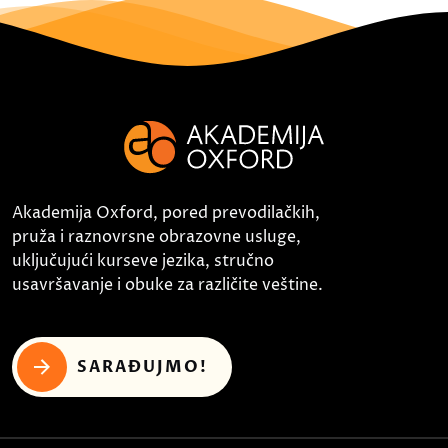
Akademija Oxford, pored prevodilačkih,
pruža i raznovrsne obrazovne usluge,
uključujući kurseve jezika, stručno
usavršavanje i obuke za različite veštine.
SARAĐUJMO!