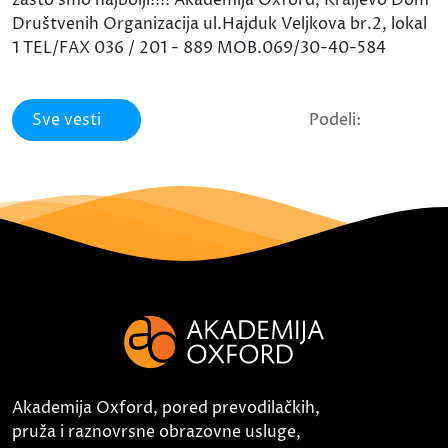
zašto smo najbolji!!!! Akademija Oxford, Kraljevo Dom
Društvenih Organizacija ul.Hajduk Veljkova br.2, lokal
1 TEL/FAX 036 / 201 - 889 MOB.069/30-40-584
Sve vesti
Podeli:
Akademija Oxford, pored prevodilačkih,
pruža i raznovrsne obrazovne usluge,