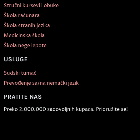
Stručni kursevi i obuke
Škola računara
Škola stranih jezika
Medicinska škola
Škola nege lepote
USLUGE
Sudski tumač
Prevođenje sa/na nemački jezik
PRATITE NAS
Preko 2.000.000 zadovoljnih kupaca. Pridružite se!