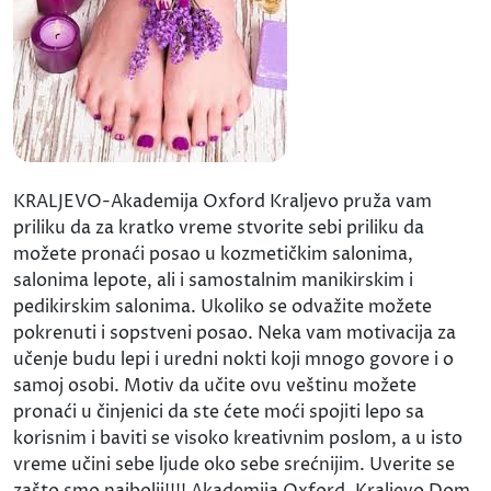
KRALJEVO-Akademija Oxford Kraljevo pruža vam
priliku da za kratko vreme stvorite sebi priliku da
možete pronaći posao u kozmetičkim salonima,
salonima lepote, ali i samostalnim manikirskim i
pedikirskim salonima. Ukoliko se odvažite možete
pokrenuti i sopstveni posao. Neka vam motivacija za
učenje budu lepi i uredni nokti koji mnogo govore i o
samoj osobi. Motiv da učite ovu veštinu možete
pronaći u činjenici da ste ćete moći spojiti lepo sa
korisnim i baviti se visoko kreativnim poslom, a u isto
vreme učini sebe ljude oko sebe srećnijim. Uverite se