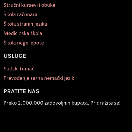
Stručni kursevi i obuke
Škola računara
Škola stranih jezika
Medicinska škola
Škola nege lepote
USLUGE
Sudski tumač
Prevođenje sa/na nemački jezik
PRATITE NAS
Preko 2.000.000 zadovoljnih kupaca. Pridružite se!