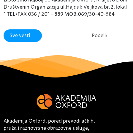
zašto smo najbolji!!!! Akademija Oxford, Kraljevo Dom
Društvenih Organizacija ul.Hajduk Veljkova br.2, lokal
1 TEL/FAX 036 / 201 - 889 MOB.069/30-40-584
Sve vesti
Podeli:
Akademija Oxford, pored prevodilačkih,
pruža i raznovrsne obrazovne usluge,