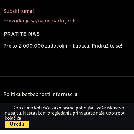
Sudski tumač
Prevođenje sa/na nemački jezik
PRATITE NAS
Preko 2.000.000 zadovoljnih kupaca. Pridružite se!
Politika bezbednosti informacija
Kontakt
Koristimo kolačiće kako bismo poboljšali vaše iskustvo
na sajtu. Nastavkom pregledanja prihvatate našu upotrebu
kolačića.
© Akademija Oxford 2026.
U redu