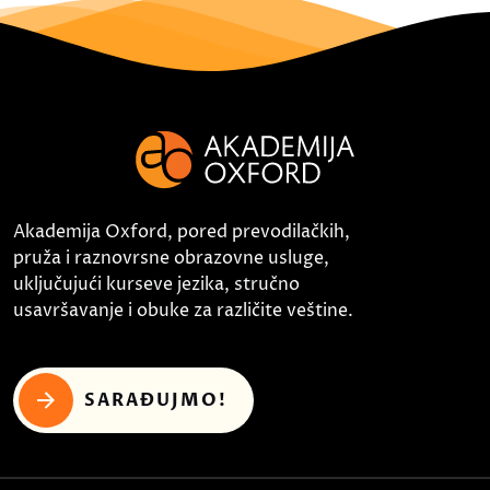
Akademija Oxford, pored prevodilačkih,
pruža i raznovrsne obrazovne usluge,
uključujući kurseve jezika, stručno
usavršavanje i obuke za različite veštine.
SARAĐUJMO!