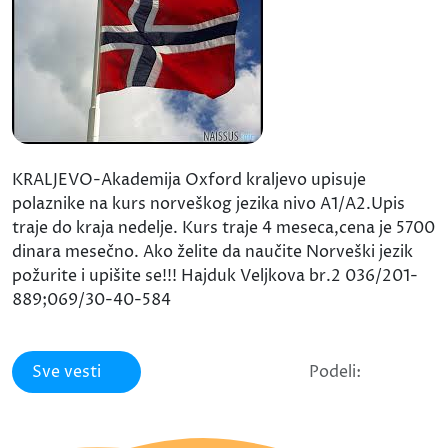
KRALJEVO-Akademija Oxford kraljevo upisuje
polaznike na kurs norveškog jezika nivo A1/A2.Upis
traje do kraja nedelje. Kurs traje 4 meseca,cena je 5700
dinara mesečno. Ako želite da naučite Norveški jezik
požurite i upišite se!!! Hajduk Veljkova br.2 036/201-
889;069/30-40-584
Sve vesti
Podeli: