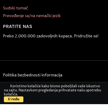
Sudski tumač
Prevođenje sa/na nemački jezik
PRATITE NAS
Preko 2.000.000 zadovoljnih kupaca. Pridružite se!
Politika bezbednosti informacija
Kontakt
Koristimo kolačiće kako bismo poboljšali vaše iskustvo
na sajtu. Nastavkom pregledanja prihvatate našu upotrebu
kolačića.
© Akademija Oxford 2026.
U redu