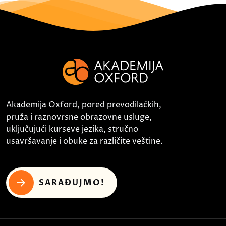
Akademija Oxford, pored prevodilačkih,
pruža i raznovrsne obrazovne usluge,
uključujući kurseve jezika, stručno
usavršavanje i obuke za različite veštine.
SARAĐUJMO!