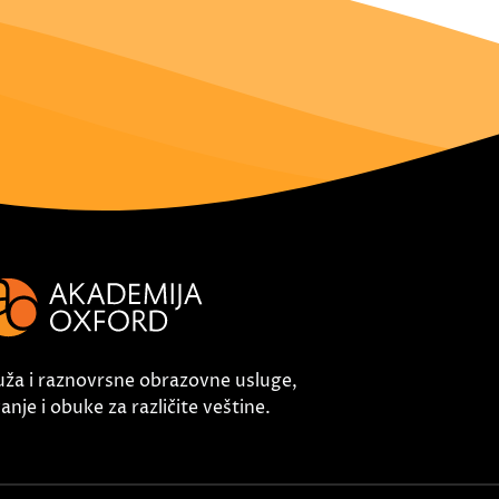
uža i raznovrsne obrazovne usluge,
nje i obuke za različite veštine.