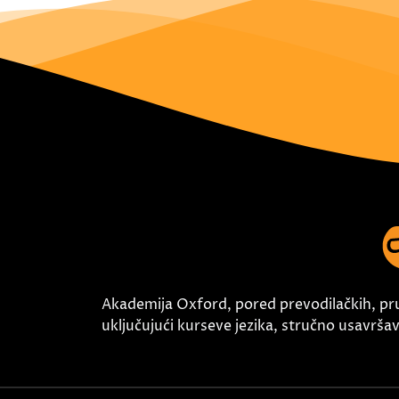
Akademija Oxford, pored prevodilačkih, pr
uključujući kurseve jezika, stručno usavršava