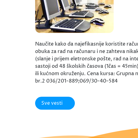
Naučite kako da najefikasnije koristite rač
obuka za rad na računaru i ne zahteva nika
(slanje i prijem eletronske pošte, rad na
sastoji od 48 školskih časova (1čas = 45min
ili kućnom okruženju. Cena kursa: Grupna 
br.2 036/201-889;069/30-40-584
Sve vesti