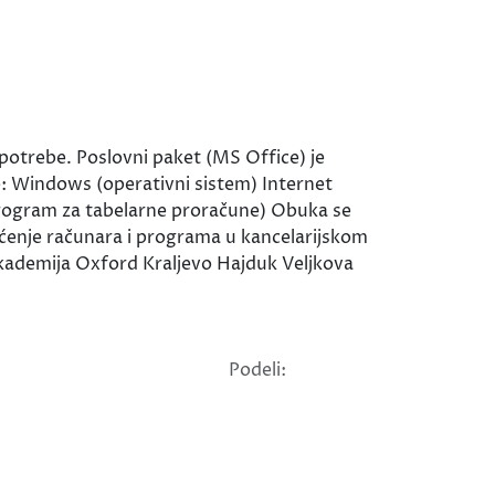
 potrebe. Poslovni paket (MS Office) je
e: Windows (operativni sistem) Internet
program za tabelarne proračune) Obuka se
išćenje računara i programa u kancelarijskom
Akademija Oxford Kraljevo Hajduk Veljkova
Podeli: