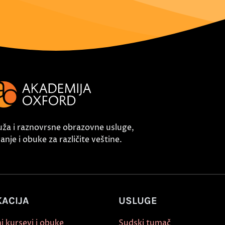
uža i raznovrsne obrazovne usluge,
nje i obuke za različite veštine.
ACIJA
USLUGE
i kursevi i obuke
Sudski tumač