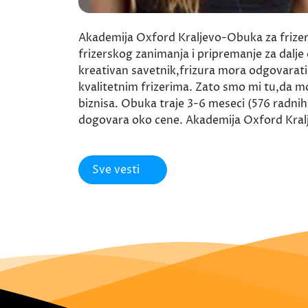
Akademija Oxford Kraljevo-Obuka za frizera
frizerskog zanimanja i pripremanje za dalje 
kreativan savetnik,frizura mora odgovarati 
kvalitetnim frizerima. Zato smo mi tu,da mož
biznisa. Obuka traje 3-6 meseci (576 radnih
dogovara oko cene. Akademija Oxford Kra
Sve vesti