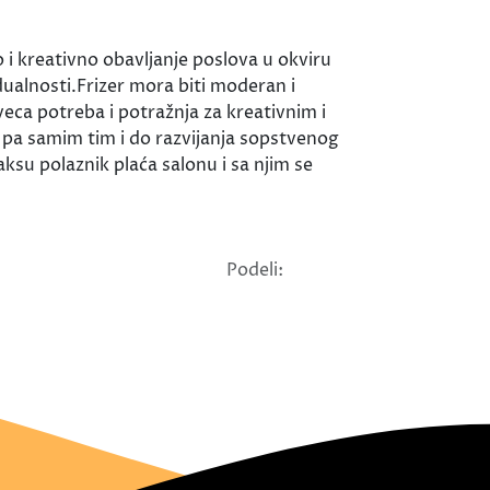
i kreativno obavljanje poslova u okviru
dualnosti.Frizer mora biti moderan i
eca potreba i potražnja za kreativnim i
a pa samim tim i do razvijanja sopstvenog
ksu polaznik plaća salonu i sa njim se
Podeli: