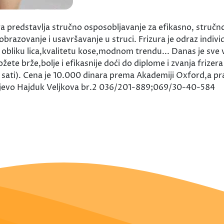
 predstavlja stručno osposobljavanje za efikasno, stručno 
obrazovanje i usavršavanje u struci. Frizura je odraz indivi
obliku lica,kvalitetu kose,modnom trendu... Danas je sve v
ete brže,bolje i efikasnije doći do diplome i zvanja frizer
 sati). Cena je 10.000 dinara prema Akademiji Oxford,a pra
ljevo Hajduk Veljkova br.2 036/201-889;069/30-40-584