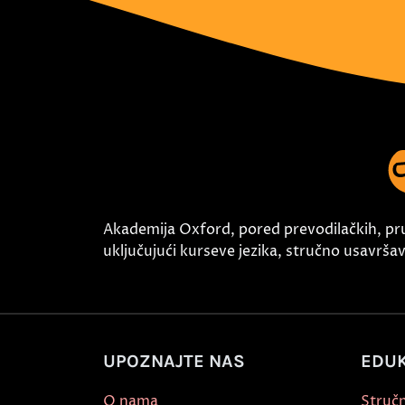
Akademija Oxford, pored prevodilačkih, pr
uključujući kurseve jezika, stručno usavršava
UPOZNAJTE NAS
EDUK
O nama
Stručn