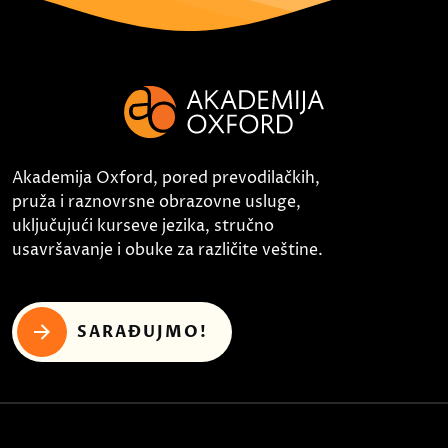
Akademija Oxford, pored prevodilačkih,
pruža i raznovrsne obrazovne usluge,
uključujući kurseve jezika, stručno
usavršavanje i obuke za različite veštine.
SARAĐUJMO!