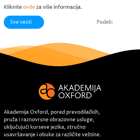
Kliknite
ovde
za više informacija.
Sve vesti
Podeli:
Akademija Oxford, pored prevodilačkih,
pruža i raznovrsne obrazovne usluge,
uključujući kurseve jezika, stručno
usavršavanje i obuke za različite veštine.