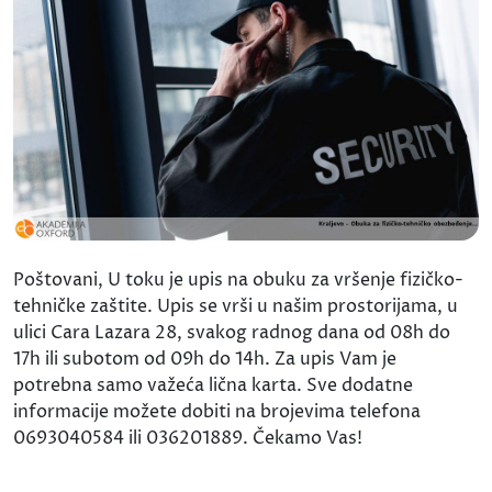
Poštovani, U toku je upis na obuku za vršenje fizičko-
tehničke zaštite. Upis se vrši u našim prostorijama, u
ulici Cara Lazara 28, svakog radnog dana od 08h do
17h ili subotom od 09h do 14h. Za upis Vam je
potrebna samo važeća lična karta. Sve dodatne
informacije možete dobiti na brojevima telefona
0693040584 ili 036201889. Čekamo Vas!