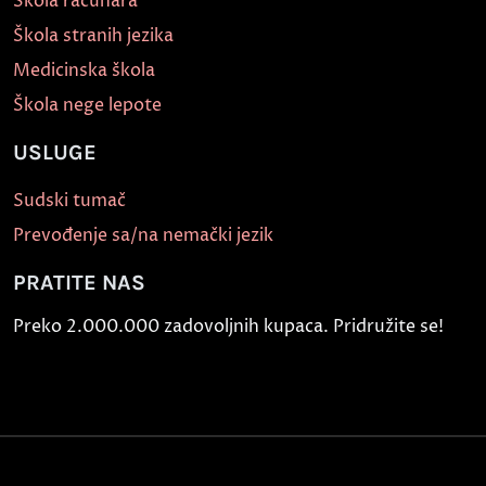
Škola računara
Škola stranih jezika
Medicinska škola
Škola nege lepote
USLUGE
Sudski tumač
Prevođenje sa/na nemački jezik
PRATITE NAS
Preko 2.000.000 zadovoljnih kupaca. Pridružite se!