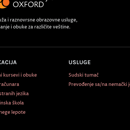
uža i raznovrsne obrazovne usluge,
nje i obuke za različite veštine.
ACIJA
USLUGE
i kursevi i obuke
Sudski tumač
 računara
Prevođenje sa/na nemački j
stranih jezika
inska škola
nege lepote