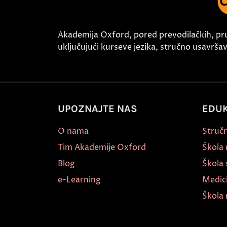
Akademija Oxford, pored prevodilačkih, pr
uključujući kurseve jezika, stručno usavršava
UPOZNAJTE NAS
EDUK
O nama
Stručn
Tim Akademije Oxford
Škola
Blog
Škola 
e-Learning
Medic
Škola 