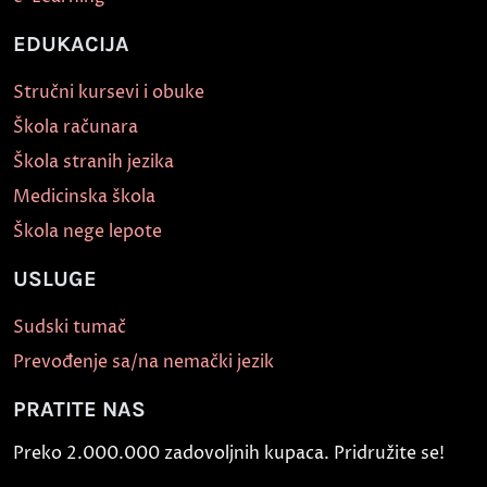
EDUKACIJA
Stručni kursevi i obuke
Škola računara
Škola stranih jezika
Medicinska škola
Škola nege lepote
USLUGE
Sudski tumač
Prevođenje sa/na nemački jezik
PRATITE NAS
Preko 2.000.000 zadovoljnih kupaca. Pridružite se!