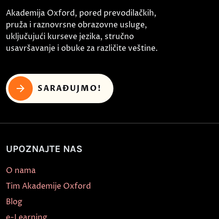
Akademija Oxford, pored prevodilačkih,
pruža i raznovrsne obrazovne usluge,
uključujući kurseve jezika, stručno
usavršavanje i obuke za različite veštine.
SARAĐUJMO!
UPOZNAJTE NAS
O nama
Tim Akademije Oxford
Blog
e-Learning