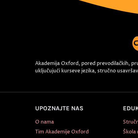
Akademija Oxford, pored prevodilačkih, pr
uključujući kurseve jezika, stručno usavršava
UPOZNAJTE NAS
EDUK
O nama
Stručn
Tim Akademije Oxford
Škola