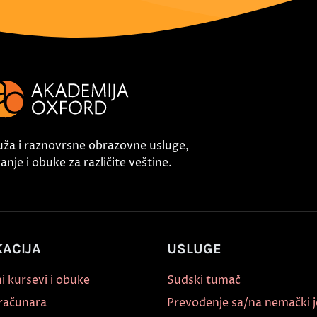
uža i raznovrsne obrazovne usluge,
nje i obuke za različite veštine.
ACIJA
USLUGE
i kursevi i obuke
Sudski tumač
 računara
Prevođenje sa/na nemački j