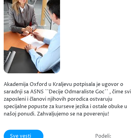
Akademija Oxford u Kraljevu potpisala je ugovor o
saradnji sa ASNS ``Decije Odmaraliste Goc`` , čime svi
zaposleni i članovi njihovih porodica ostvaruju
specijalne popuste za kurseve jezika i ostale obuke u
našoj ponudi. Zahvaljujemo se na poverenju!
Sve vesti
Podeli: