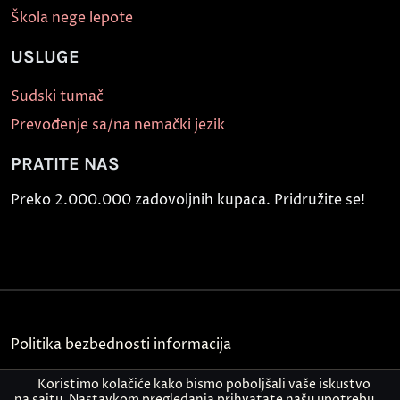
Škola nege lepote
USLUGE
Sudski tumač
Prevođenje sa/na nemački jezik
PRATITE NAS
Preko 2.000.000 zadovoljnih kupaca. Pridružite se!
Politika bezbednosti informacija
Kontakt
Koristimo kolačiće kako bismo poboljšali vaše iskustvo
na sajtu. Nastavkom pregledanja prihvatate našu upotrebu