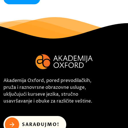
Akademija Oxford, pored prevodilačkih,
pruža i raznovrsne obrazovne usluge,
uključujući kurseve jezika, stručno
usavršavanje i obuke za različite veštine.
SARAĐUJMO!