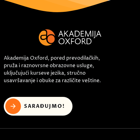
Akademija Oxford, pored prevodilačkih,
pruža i raznovrsne obrazovne usluge,
uključujući kurseve jezika, stručno
usavršavanje i obuke za različite veštine.
SARAĐUJMO!