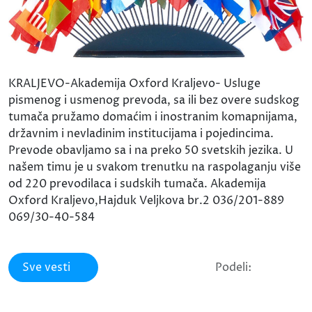
KRALJEVO-Akademija Oxford Kraljevo- Usluge
pismenog i usmenog prevoda, sa ili bez overe sudskog
tumača pružamo domaćim i inostranim komapnijama,
državnim i nevladinim institucijama i pojedincima.
Prevode obavljamo sa i na preko 50 svetskih jezika. U
našem timu je u svakom trenutku na raspolaganju više
od 220 prevodilaca i sudskih tumača. Akademija
Oxford Kraljevo,Hajduk Veljkova br.2 036/201-889
069/30-40-584
Sve vesti
Podeli: