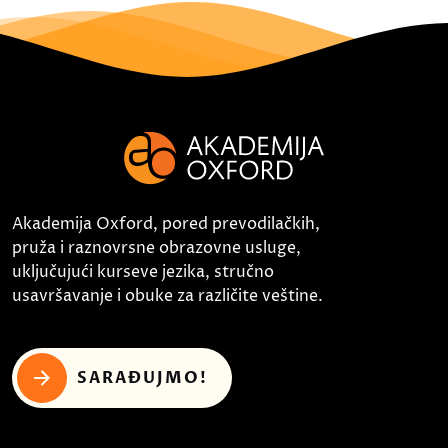
Akademija Oxford, pored prevodilačkih,
pruža i raznovrsne obrazovne usluge,
uključujući kurseve jezika, stručno
usavršavanje i obuke za različite veštine.
SARAĐUJMO!