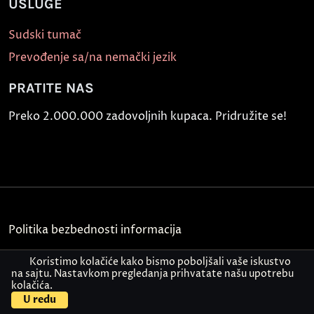
USLUGE
Sudski tumač
Prevođenje sa/na nemački jezik
PRATITE NAS
Preko 2.000.000 zadovoljnih kupaca. Pridružite se!
Politika bezbednosti informacija
Kontakt
Koristimo kolačiće kako bismo poboljšali vaše iskustvo
na sajtu. Nastavkom pregledanja prihvatate našu upotrebu
kolačića.
© Akademija Oxford 2026.
U redu