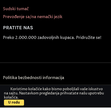
Sudski tumač
Prevođenje sa/na nemački jezik
PRATITE NAS
Preko 2.000.000 zadovoljnih kupaca. Pridružite se!
Politika bezbednosti informacija
Kontakt
Koristimo kolačiće kako bismo poboljšali vaše iskustvo
na sajtu. Nastavkom pregledanja prihvatate našu upotrebu
kolačića.
© Akademija Oxford 2026.
U redu