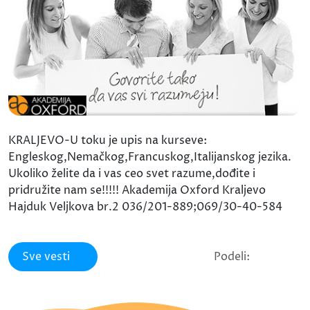
KRALJEVO-U toku je upis na kurseve:
Engleskog,Nemačkog,Francuskog,Italijanskog jezika.
Ukoliko želite da i vas ceo svet razume,dođite i
pridružite nam se!!!!! Akademija Oxford Kraljevo
Hajduk Veljkova br.2 036/201-889;069/30-40-584
Sve vesti
Podeli: