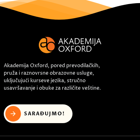
Akademija Oxford, pored prevodilačkih,
pruža i raznovrsne obrazovne usluge,
uključujući kurseve jezika, stručno
usavršavanje i obuke za različite veštine.
SARAĐUJMO!