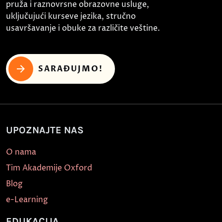
pruža i raznovrsne obrazovne usluge,
uključujući kurseve jezika, stručno
usavršavanje i obuke za različite veštine.
SARAĐUJMO!
UPOZNAJTE NAS
O nama
Tim Akademije Oxford
Blog
e-Learning
EDUKACIJA