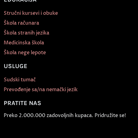
Stručni kursevi i obuke
Škola računara
Škola stranih jezika
Medicinska škola
Škola nege lepote
USLUGE
Sudski tumač
Prevođenje sa/na nemački jezik
PRATITE NAS
Preko 2.000.000 zadovoljnih kupaca. Pridružite se!