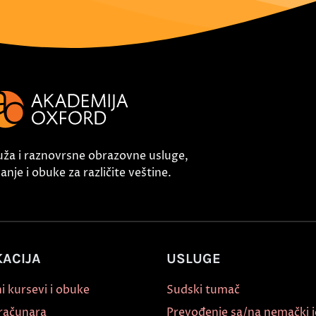
uža i raznovrsne obrazovne usluge,
nje i obuke za različite veštine.
ACIJA
USLUGE
i kursevi i obuke
Sudski tumač
 računara
Prevođenje sa/na nemački j