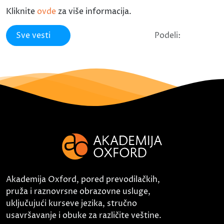
Kliknite
ovde
za više informacija.
Sve vesti
Podeli:
Akademija Oxford, pored prevodilačkih,
pruža i raznovrsne obrazovne usluge,
uključujući kurseve jezika, stručno
usavršavanje i obuke za različite veštine.