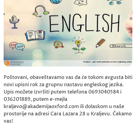
Poštovani, obaveštavamo vas da će tokom avgusta biti
novi upisni rok za grupnu nastavu engleskog jezika.
Upis možete izvršiti putem telefona 0693040584 i
036201889, putem e-mejla
kraljevo@akademijaoxford.com ili dolaskom u naše
prostorije na adresi Cara Lazara 28 u Kraljevu. Čekamo
vas!