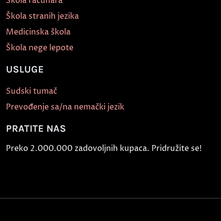
Škola računara
Škola stranih jezika
Medicinska škola
Škola nege lepote
USLUGE
Sudski tumač
Prevođenje sa/na nemački jezik
PRATITE NAS
Preko 2.000.000 zadovoljnih kupaca. Pridružite se!