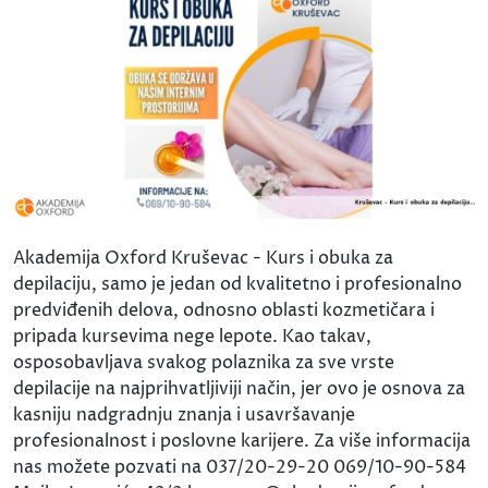
Akademija Oxford Kruševac - Kurs i obuka za
depilaciju, samo je jedan od kvalitetno i profesionalno
predviđenih delova, odnosno oblasti kozmetičara i
pripada kursevima nege lepote. Kao takav,
osposobavljava svakog polaznika za sve vrste
depilacije na najprihvatljiviji način, jer ovo je osnova za
kasniju nadgradnju znanja i usavršavanje
profesionalnost i poslovne karijere. Za više informacija
nas možete pozvati na 037/20-29-20 069/10-90-584