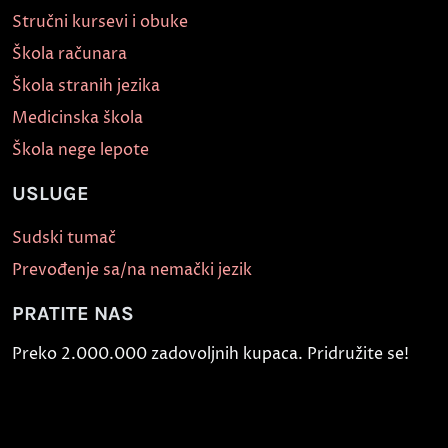
Stručni kursevi i obuke
Škola računara
Škola stranih jezika
Medicinska škola
Škola nege lepote
USLUGE
Sudski tumač
Prevođenje sa/na nemački jezik
PRATITE NAS
Preko 2.000.000 zadovoljnih kupaca. Pridružite se!