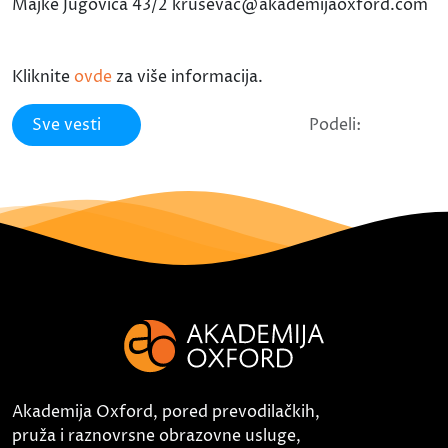
Majke Jugovića 43/2 krusevac@akademijaoxford.com
Kliknite
ovde
za više informacija.
Sve vesti
Podeli:
Akademija Oxford, pored prevodilačkih,
pruža i raznovrsne obrazovne usluge,