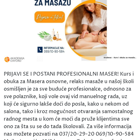
PRIJAVI SE I POSTANI PROFESIONALNI MASER! Kurs i
obuka za Masera osnovne, relaks masaže u našoj školi
osmišljen je za sve buduće profesionalce, odnosno za
sve polaznike, koji vole ovaj vid manuelnog rada, uz
koji će sigurno lakše doći do posla, kako u nekom od
salona, tako i kroz mogućnost otvaranja samostalnog
radnog mesta u kom će moći da pruže klijentima sve
ono za šta su se do tada školovali. Za više informacija
nas možete pozvati na 037/20-29-20 069/10-90-584