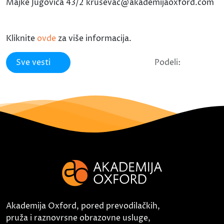
Majke Jugovića 43/2 krusevac@akademijaoxford.com
Kliknite
ovde
za više informacija.
Sve vesti
Podeli:
Akademija Oxford, pored prevodilačkih,
pruža i raznovrsne obrazovne usluge,