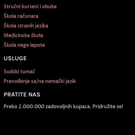
Stručni kursevi i obuke
Škola računara
Škola stranih jezika
Medicinska škola
Škola nege lepote
USLUGE
Sudski tumač
Prevođenje sa/na nemački jezik
PRATITE NAS
Preko 2.000.000 zadovoljnih kupaca. Pridružite se!