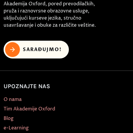
Akademija Oxford, pored prevodilačkih,
pruža i raznovrsne obrazovne usluge,
uključujući kurseve jezika, stručno
usavršavanje i obuke za različite veštine.
SARAĐUJMO!
UPOZNAJTE NAS
O nama
Tim Akademije Oxford
Blog
e-Learning