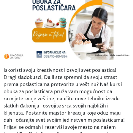
Iskoristi svoju kreativnost i osvoji svet poslastica!
Dragi sladokusci, Da li ste spremni da svoju strast
prema poslasticama pretvorite u veštinu? Naš kurs i
obuka za poslastičara pruža vam mogućnost da
razvijete svoje veštine, naučite nove tehnike izrade
slatkih đakonija i osvojite srca svojih najbližih i
klijenata. Postanite majstor kreacija koje oduzimaju
dah i očarajte svet svojim jedinstvenim poslasticama!
Prijavi se odmah i rezerviši svoje mesto na našem