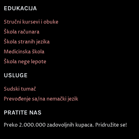
EDUKACIJA
Stručni kursevi i obuke
Škola računara
Škola stranih jezika
Medicinska škola
Škola nege lepote
USLUGE
Sudski tumač
Prevođenje sa/na nemački jezik
PRATITE NAS
Preko 2.000.000 zadovoljnih kupaca. Pridružite se!