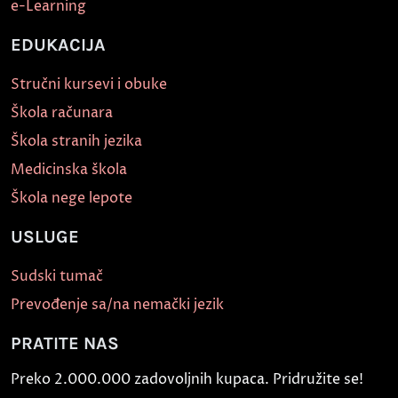
e-Learning
EDUKACIJA
Stručni kursevi i obuke
Škola računara
Škola stranih jezika
Medicinska škola
Škola nege lepote
USLUGE
Sudski tumač
Prevođenje sa/na nemački jezik
PRATITE NAS
Preko 2.000.000 zadovoljnih kupaca. Pridružite se!