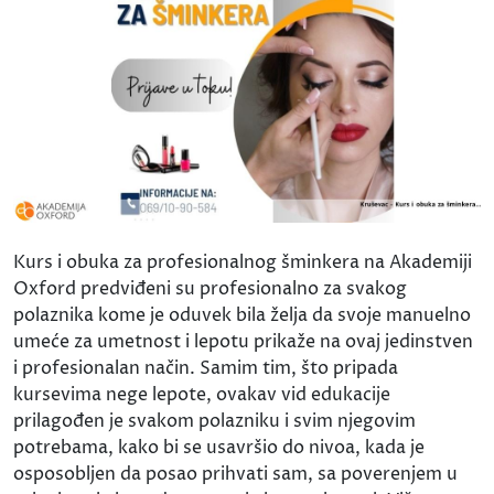
Kurs i obuka za profesionalnog šminkera na Akademiji
Oxford predviđeni su profesionalno za svakog
polaznika kome je oduvek bila želja da svoje manuelno
umeće za umetnost i lepotu prikaže na ovaj jedinstven
i profesionalan način. Samim tim, što pripada
kursevima nege lepote, ovakav vid edukacije
prilagođen je svakom polazniku i svim njegovim
potrebama, kako bi se usavršio do nivoa, kada je
osposobljen da posao prihvati sam, sa poverenjem u