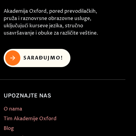
Akademija Oxford, pored prevodilačkih,
pruža i raznovrsne obrazovne usluge,
uključujući kurseve jezika, stručno
usavršavanje i obuke za različite veštine.
SARAĐUJMO!
UPOZNAJTE NAS
O nama
Tim Akademije Oxford
Blog