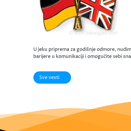
U jeku priprema za godišnje odmore, nudimo
barijere u komunikaciji i omogućite sebi sn
Sve vesti