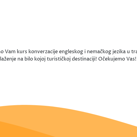
 Vam kurs konverzacije engleskog i nemačkog jezika u tra
alaženje na bilo kojoj turističkoj destinaciji! Očekujemo V