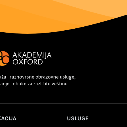
uža i raznovrsne obrazovne usluge,
nje i obuke za različite veštine.
ACIJA
USLUGE