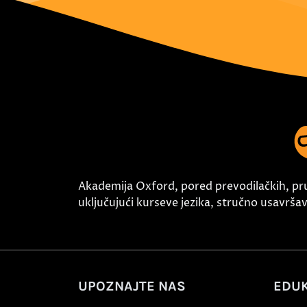
Akademija Oxford, pored prevodilačkih, pr
uključujući kurseve jezika, stručno usavršava
UPOZNAJTE NAS
EDUK