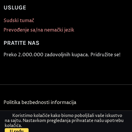
USLUGE
Sudski tumač
Prevođenje sa/na nemački jezik
PRATITE NAS
Preko 2.000.000 zadovoljnih kupaca. Pridružite se!
Politika bezbednosti informacija
Kontakt
Koristimo kolačiće kako bismo poboljšali vaše iskustvo
na sajtu. Nastavkom pregledanja prihvatate našu upotrebu
kolačića.
© Akademija Oxford 2026.
U redu