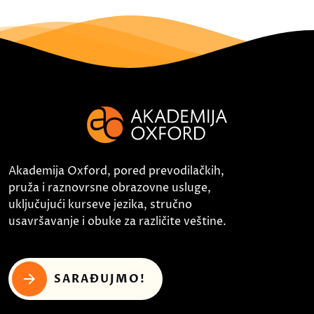
Akademija Oxford, pored prevodilačkih,
pruža i raznovrsne obrazovne usluge,
uključujući kurseve jezika, stručno
usavršavanje i obuke za različite veštine.
SARAĐUJMO!