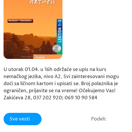
U utorak 01.04. u 16h održaće se upis na kurs
nemačkog jezika, nivo A2. Svi zainteresovani mogu
doći sa ličnom kartom i upisati se. Broj polaznika je
ograničen, prijavite se na vreme! Očekujemo Vas!
Zakićeva 28, 037 202 920; 069 10 90 584
Sve vesti
Podeli: